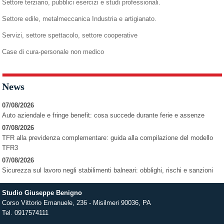
Settore terziario, pubblici esercizi e studi professionali.
Settore edile, metalmeccanica Industria e artigianato.
Servizi, settore spettacolo, settore cooperative
Case di cura-personale non medico
News
07/08/2026
Auto aziendale e fringe benefit: cosa succede durante ferie e assenze
07/08/2026
TFR alla previdenza complementare: guida alla compilazione del modello
TFR3
07/08/2026
Sicurezza sul lavoro negli stabilimenti balneari: obblighi, rischi e sanzioni
Studio Giuseppe Benigno
Corso Vittorio Emanuele, 236 -
Misilmeri
90036
,
PA
Tel.
0917574111